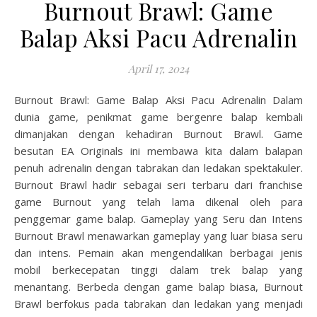
Burnout Brawl: Game
Balap Aksi Pacu Adrenalin
April 17, 2024
Burnout Brawl: Game Balap Aksi Pacu Adrenalin Dalam
dunia game, penikmat game bergenre balap kembali
dimanjakan dengan kehadiran Burnout Brawl. Game
besutan EA Originals ini membawa kita dalam balapan
penuh adrenalin dengan tabrakan dan ledakan spektakuler.
Burnout Brawl hadir sebagai seri terbaru dari franchise
game Burnout yang telah lama dikenal oleh para
penggemar game balap. Gameplay yang Seru dan Intens
Burnout Brawl menawarkan gameplay yang luar biasa seru
dan intens. Pemain akan mengendalikan berbagai jenis
mobil berkecepatan tinggi dalam trek balap yang
menantang. Berbeda dengan game balap biasa, Burnout
Brawl berfokus pada tabrakan dan ledakan yang menjadi