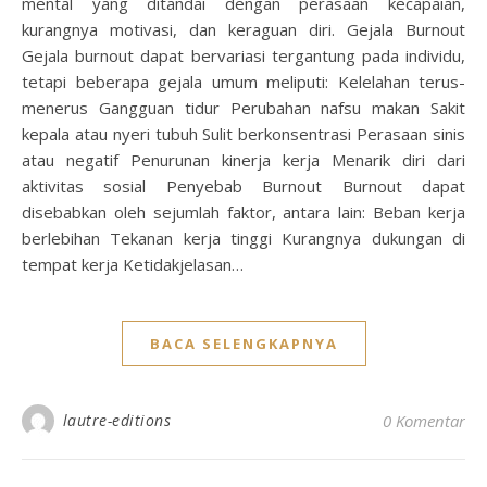
mental yang ditandai dengan perasaan kecapaian,
kurangnya motivasi, dan keraguan diri. Gejala Burnout
Gejala burnout dapat bervariasi tergantung pada individu,
tetapi beberapa gejala umum meliputi: Kelelahan terus-
menerus Gangguan tidur Perubahan nafsu makan Sakit
kepala atau nyeri tubuh Sulit berkonsentrasi Perasaan sinis
atau negatif Penurunan kinerja kerja Menarik diri dari
aktivitas sosial Penyebab Burnout Burnout dapat
disebabkan oleh sejumlah faktor, antara lain: Beban kerja
berlebihan Tekanan kerja tinggi Kurangnya dukungan di
tempat kerja Ketidakjelasan…
BACA SELENGKAPNYA
lautre-editions
0 Komentar