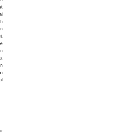
at
al
eh
an
i.
ke
un
a.
an
ri
al
ar