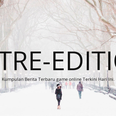
TRE-EDIT
Kumpulan Berita Terbaru game online Terkini Hari Ini.