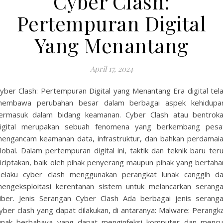
Cyber Clash:
Pertempuran Digital
Yang Menantang
April 17, 2024
yber Clash: Pertempuran Digital yang Menantang Era digital tel
embawa perubahan besar dalam berbagai aspek kehidupa
ermasuk dalam bidang keamanan. Cyber Clash atau bentrok
igital merupakan sebuah fenomena yang berkembang pesa
engancam keamanan data, infrastruktur, dan bahkan perdamai
lobal. Dalam pertempuran digital ini, taktik dan teknik baru ter
iciptakan, baik oleh pihak penyerang maupun pihak yang bertaha
elaku cyber clash menggunakan perangkat lunak canggih d
engeksploitasi kerentanan sistem untuk melancarkan serang
iber. Jenis Serangan Cyber Clash Ada berbagai jenis serang
yber clash yang dapat dilakukan, di antaranya: Malware: Perangk
unak berbahaya yang dapat menginfeksi komputer dan mencu