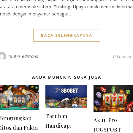
ata atau merusak sistem. Phishing: Upaya untuk mencuri informa
ribadi dengan menyamar sebagai…
BACA SELENGKAPNYA
lautre-editions
0 Koment
ANDA MUNGKIN SUKA JUGA
Taruhan
Mengungkap
Akun Pro
Handicap:
Mitos dan Fakta
IOGSPORT