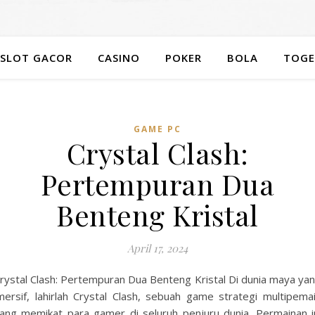
SLOT GACOR
CASINO
POKER
BOLA
TOGE
GAME PC
Crystal Clash:
Pertempuran Dua
Benteng Kristal
April 17, 2024
rystal Clash: Pertempuran Dua Benteng Kristal Di dunia maya ya
mersif, lahirlah Crystal Clash, sebuah game strategi multipema
ang memikat para gamer di seluruh penjuru dunia. Permainan i