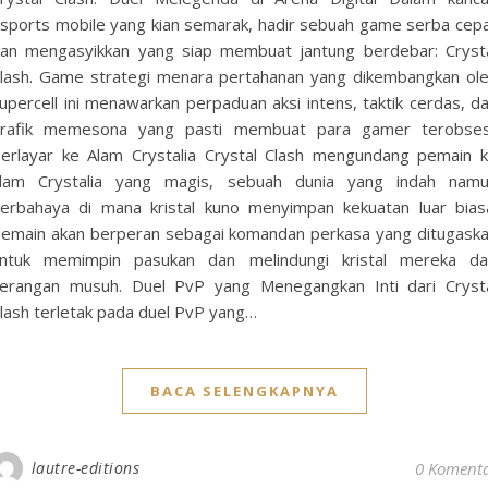
sports mobile yang kian semarak, hadir sebuah game serba cep
an mengasyikkan yang siap membuat jantung berdebar: Cryst
lash. Game strategi menara pertahanan yang dikembangkan ol
upercell ini menawarkan perpaduan aksi intens, taktik cerdas, d
rafik memesona yang pasti membuat para gamer terobses
erlayar ke Alam Crystalia Crystal Clash mengundang pemain 
lam Crystalia yang magis, sebuah dunia yang indah nam
erbahaya di mana kristal kuno menyimpan kekuatan luar bias
emain akan berperan sebagai komandan perkasa yang ditugask
ntuk memimpin pasukan dan melindungi kristal mereka da
erangan musuh. Duel PvP yang Menegangkan Inti dari Cryst
lash terletak pada duel PvP yang…
BACA SELENGKAPNYA
lautre-editions
0 Koment