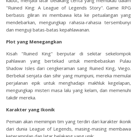
kabut, menjadi latar belakang cerita yang memukau dalam
"Ruined King: A League of Legends Story". Game RPG
berbasis giliran ini membawa kita ke petualangan yang
mendebarkan, mengungkap rahasia-rahasia tersembunyi
dan menguji batas-batas kepahlawanan.
Plot yang Menegangkan
Kisah "Ruined King" berputar di sekitar sekelompok
pahlawan yang bertekad untuk membebaskan Pulau
Shadow Isles dari cengkeraman sang Ruined King, Viego.
Berbekal senjata dan sihir yang mumpuni, mereka memulai
perjalanan epik untuk menghadapi makhluk kegelapan,
mengungkap misteri masa lalu yang kelam, dan memenuhi
takdir mereka.
Karakter yang Ikonik
Pemain akan memimpin tim yang terdiri dari karakter ikonik
dari dunia League of Legends, masing-masing membawa
keterampilan dan latar belakang yang unik: