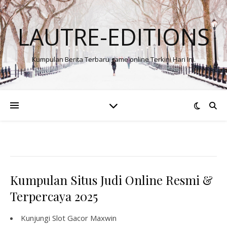
LAUTRE-EDITIONS
Kumpulan Berita Terbaru game online Terkini Hari Ini.
Kumpulan Situs Judi Online Resmi &
Terpercaya 2025
Kunjungi
Slot Gacor Maxwin