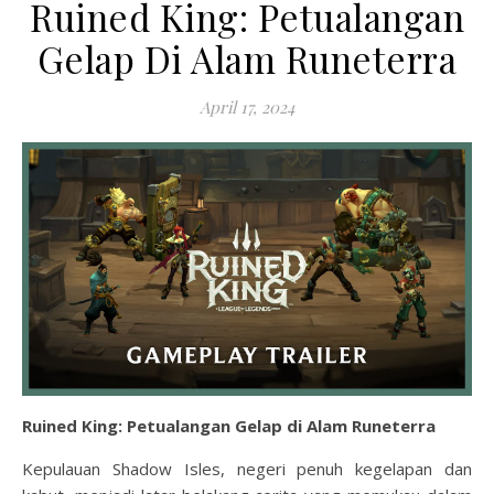
Ruined King: Petualangan
Gelap Di Alam Runeterra
April 17, 2024
Ruined King: Petualangan Gelap di Alam Runeterra
Kepulauan Shadow Isles, negeri penuh kegelapan dan