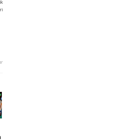
ik
ri
ar
a