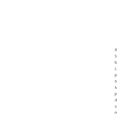
R
S
b
L
p
t
M
p
d
s
m