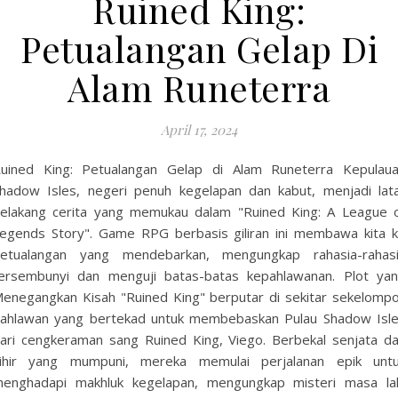
Ruined King:
Petualangan Gelap Di
Alam Runeterra
April 17, 2024
uined King: Petualangan Gelap di Alam Runeterra Kepulau
hadow Isles, negeri penuh kegelapan dan kabut, menjadi lat
elakang cerita yang memukau dalam "Ruined King: A League 
egends Story". Game RPG berbasis giliran ini membawa kita 
etualangan yang mendebarkan, mengungkap rahasia-rahas
ersembunyi dan menguji batas-batas kepahlawanan. Plot ya
enegangkan Kisah "Ruined King" berputar di sekitar sekelomp
ahlawan yang bertekad untuk membebaskan Pulau Shadow Isl
ari cengkeraman sang Ruined King, Viego. Berbekal senjata d
ihir yang mumpuni, mereka memulai perjalanan epik unt
enghadapi makhluk kegelapan, mengungkap misteri masa la