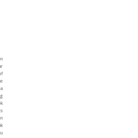
an
ar
of
ke
ia
ng
ok
es
an
uk
lu