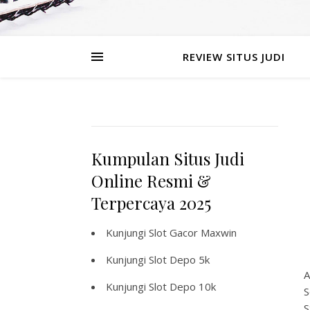
REVIEW SITUS JUDI
Kumpulan Situs Judi
Online Resmi &
Terpercaya 2025
Kunjungi
Slot Gacor Maxwin
Kunjungi
Slot Depo 5k
A
Kunjungi
Slot Depo 10k
S
S