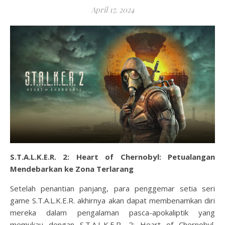
April 17, 2024
S.T.A.L.K.E.R. 2: Heart of Chernobyl: Petualangan
Mendebarkan ke Zona Terlarang
Setelah penantian panjang, para penggemar setia seri
game S.T.A.L.K.E.R. akhirnya akan dapat membenamkan diri
mereka dalam pengalaman pasca-apokaliptik yang
memukau dengan S.T.A.L.K.E.R. 2: Heart of Chernobyl.