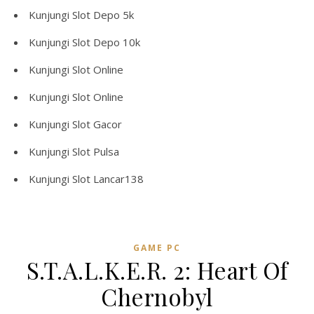
Kunjungi
Slot Depo 5k
Kunjungi
Slot Depo 10k
Kunjungi
Slot Online
Kunjungi
Slot Online
Kunjungi
Slot Gacor
Kunjungi
Slot Pulsa
Kunjungi
Slot Lancar138
GAME PC
S.T.A.L.K.E.R. 2: Heart Of
Chernobyl