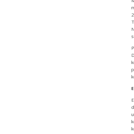
M
m
2
T
N
s
P
D
k
p
k
E
E
d
u
k
k