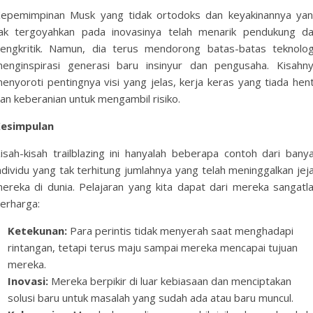
epemimpinan Musk yang tidak ortodoks dan keyakinannya ya
ak tergoyahkan pada inovasinya telah menarik pendukung d
engkritik. Namun, dia terus mendorong batas-batas teknolog
enginspirasi generasi baru insinyur dan pengusaha. Kisahn
enyoroti pentingnya visi yang jelas, kerja keras yang tiada hent
an keberanian untuk mengambil risiko.
esimpulan
isah-kisah trailblazing ini hanyalah beberapa contoh dari bany
ndividu yang tak terhitung jumlahnya yang telah meninggalkan jej
ereka di dunia. Pelajaran yang kita dapat dari mereka sangatl
erharga:
Ketekunan:
Para perintis tidak menyerah saat menghadapi
rintangan, tetapi terus maju sampai mereka mencapai tujuan
mereka.
Inovasi:
Mereka berpikir di luar kebiasaan dan menciptakan
solusi baru untuk masalah yang sudah ada atau baru muncul.