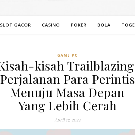
SLOT GACOR
CASINO
POKER
BOLA
TOGE
GAME PC
Kisah-kisah Trailblazing
Perjalanan Para Perintis
Menuju Masa Depan
Yang Lebih Cerah
April 17, 2024