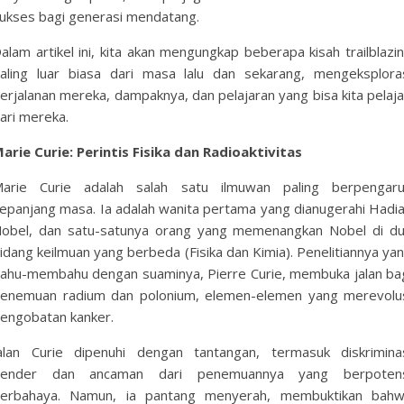
ukses bagi generasi mendatang.
alam artikel ini, kita akan mengungkap beberapa kisah trailblazi
aling luar biasa dari masa lalu dan sekarang, mengeksplora
erjalanan mereka, dampaknya, dan pelajaran yang bisa kita pelaja
ari mereka.
arie Curie: Perintis Fisika dan Radioaktivitas
arie Curie adalah salah satu ilmuwan paling berpengar
epanjang masa. Ia adalah wanita pertama yang dianugerahi Hadi
obel, dan satu-satunya orang yang memenangkan Nobel di d
idang keilmuan yang berbeda (Fisika dan Kimia). Penelitiannya ya
ahu-membahu dengan suaminya, Pierre Curie, membuka jalan ba
enemuan radium dan polonium, elemen-elemen yang merevolu
engobatan kanker.
alan Curie dipenuhi dengan tantangan, termasuk diskrimina
gender dan ancaman dari penemuannya yang berpotens
erbahaya. Namun, ia pantang menyerah, membuktikan bah