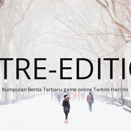
TRE-EDIT
Kumpulan Berita Terbaru game online Terkini Hari Ini.